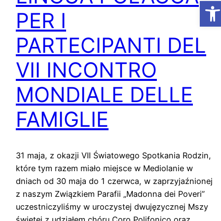
Ap
PER I
PARTECIPANTI DEL
VII INCONTRO
MONDIALE DELLE
FAMIGLIE
31 maja, z okazji VII Światowego Spotkania Rodzin,
które tym razem miało miejsce w Mediolanie w
dniach od 30 maja do 1 czerwca, w zaprzyjaźnionej
z naszym Związkiem Parafii „Madonna dei Poveri”
uczestniczyliśmy w uroczystej dwujęzycznej Mszy
świętej z udziałem chóru Coro Polifonico oraz