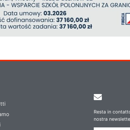
tti
Resta in contatto
iamo
nostra newsletter
i