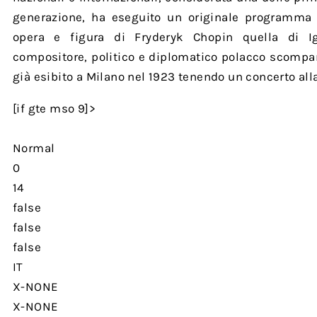
generazione, ha eseguito un originale programma 
opera e figura di Fryderyk Chopin quella di Ig
compositore, politico e diplomatico polacco scompar
già esibito a Milano nel 1923 tenendo un concerto alla
[if gte mso 9]>
Normal
0
14
false
false
false
IT
X-NONE
X-NONE