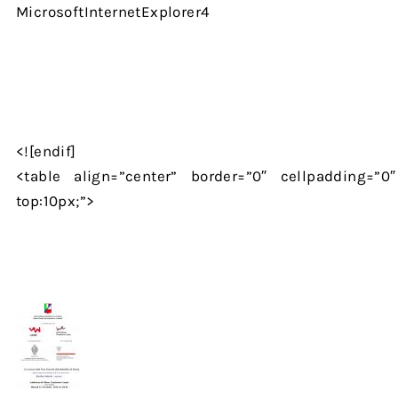
MicrosoftInternetExplorer4
<![endif]
<table align=”center” border=”0″ cellpadding=”0″
top:10px;”>