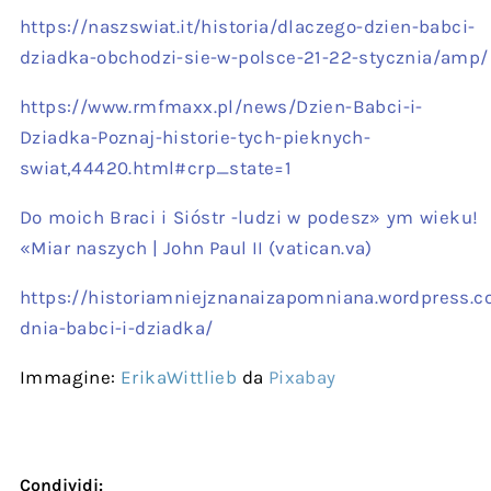
https://naszswiat.it/historia/dlaczego-dzien-babci-
dziadka-obchodzi-sie-w-polsce-21-22-stycznia/amp/
https://www.rmfmaxx.pl/news/Dzien-Babci-i-
Dziadka-Poznaj-historie-tych-pieknych-
swiat,44420.html#crp_state=1
Do moich Braci i Sióstr -ludzi w podesz» ym wieku!
«Miar naszych | John Paul II (vatican.va)
https://historiamniejznanaizapomniana.wordpress.co
dnia-babci-i-dziadka/
Immagine:
ErikaWittlieb
da
Pixabay
Condividi: