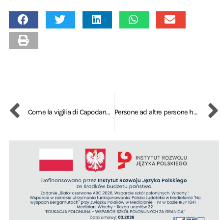
Come la vigilia di Capodanno, così tutto l’anno
Persone ad altre persone hanno fatto questo destino. Che non accada mai più