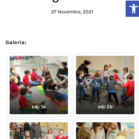
Ap
27 Novembre, 2021
Galeria:
zdj-1a
zdj-2b