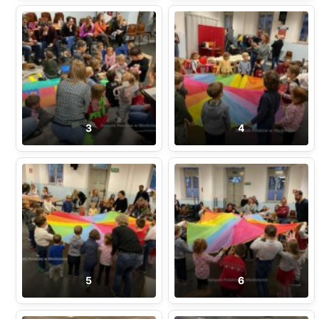
3
4
5
6