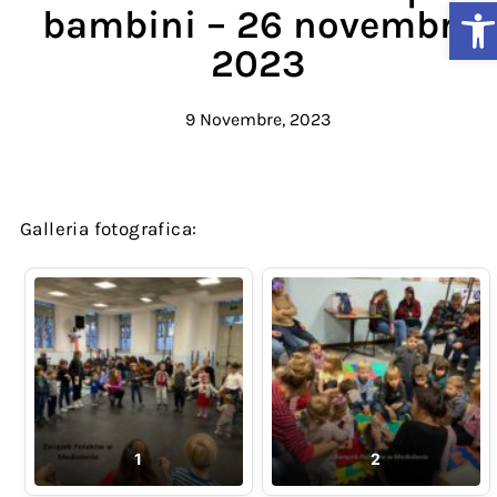
Ap
bambini – 26 novembre
2023
9 Novembre, 2023
Galleria fotografica:
1
2