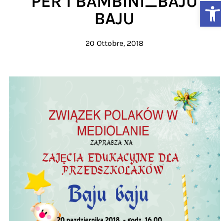
PER I BAMBINI_BAJU
Ap
BAJU
20 Ottobre, 2018