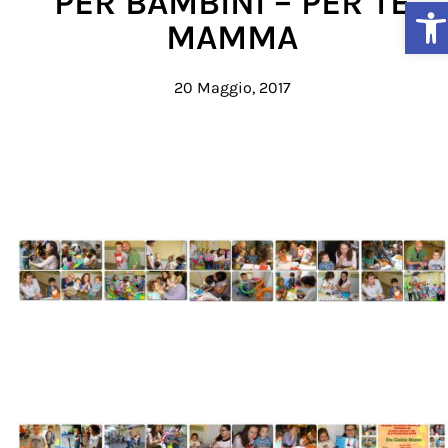
PER BAMBINI – PER TE
Ap
MAMMA
20 Maggio, 2017