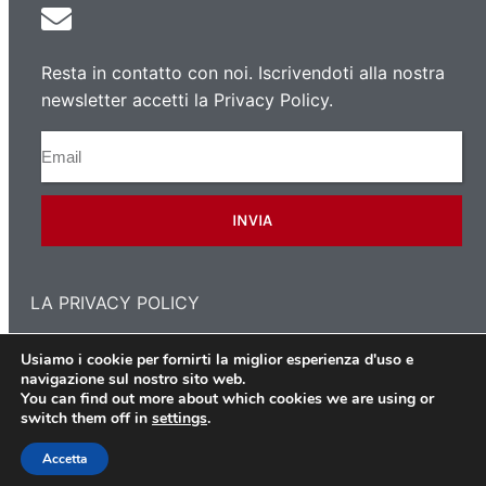
Resta in contatto con noi. Iscrivendoti alla nostra
newsletter accetti la Privacy Policy.
INVIA
LA PRIVACY POLICY
Usiamo i cookie per fornirti la miglior esperienza d'uso e
navigazione sul nostro sito web.
Copyright 2021 © L'Associazione dei Polacchi a Milano
You can find out more about which cookies we are using or
switch them off in
settings
.
Accetta