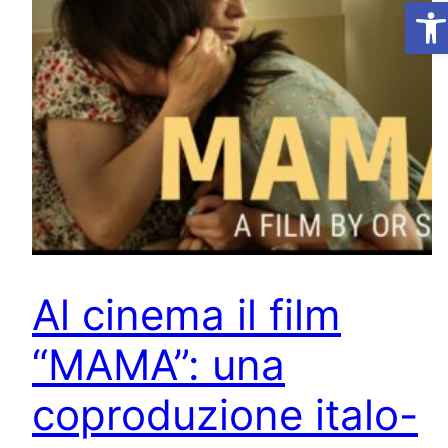
Ap
Al cinema il film
“MAMA”: una
coproduzione italo-