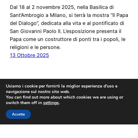
Dal 18 al 2 novembre 2025, nella Basilica di
Sant’Ambrogio a Milano, si terrà la mostra “Il Papa
del Dialogo”, dedicata alla vita e al pontificato di
San Giovanni Paolo II. L’esposizione presenta il
Papa come un costruttore di ponti tra i popoli, le
religioni e le persone.
13 Ottobre 2025
Usiamo i cookie per fornirti la miglior esperienza d'uso e
navigazione sul nostro sito web.
You can find out more about which cookies we are using or
switch them off in
settings
.
Związek Polaków w Mediolanie
Accetta
Proudly powered by
WordPress