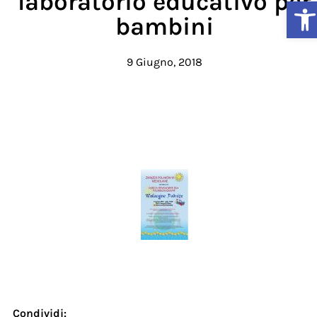
laboratorio educativo per
Ap
bambini
9 Giugno, 2018
Condividi: