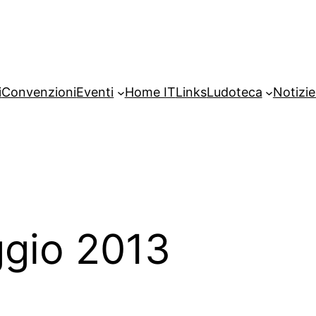
i
Convenzioni
Eventi
Home IT
Links
Ludoteca
Notizie
gio 2013