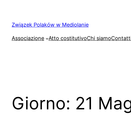
Związek Polaków w Mediolanie
Associazione
Atto costitutivo
Chi siamo
Contatt
Giorno:
21 Mag