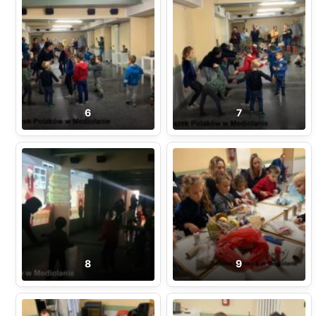
6
7
8
9