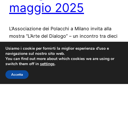
maggio 2025
L’Associazione dei Polacchi a Milano invita alla
mostra “L’Arte del Dialogo” – un incontro tra dieci
artisti polacchi e il loro dialogo pittorico con il
Usiamo i cookie per fornirti la miglior esperienza d'uso e
pubblico. Vernissage il 7 maggio!
navigazione sul nostro sito web.
15 Aprile 2025
You can find out more about which cookies we are using or
switch them off in
settings
.
Accetta
Związek Polaków w Mediolanie