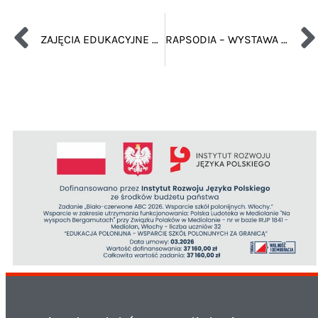
ZAJĘCIA EDUKACYJNE DLA PRZEDSZKOLAKÓW – WIOSNA WOKOŁ NAS
RAPSODIA – WYSTAWA POLSKIEGO ARTYSTY KRZYSZTOFA RAPSY