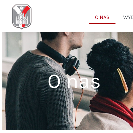
O NAS
WYD
O nas