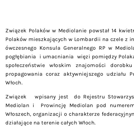
Związek Polaków w Mediolanie powstał 14 kwietn
Polaków mieszkających w Lombardii na czele z i
ówczesnego Konsula Generalnego RP w Mediola
pogłębiania i umacniania więzi pomiędzy Polak
społeczeństwie włoskim znajomości dorobku h
propagowania coraz aktywniejszego udziału P
Włoch.
Związek wpisany jest do Rejestru Stowarzy
Mediolan i Prowincję Mediolan pod numerem
Włoszech, organizacji o charakterze federacyjny
działające na terenie całych Włoch.