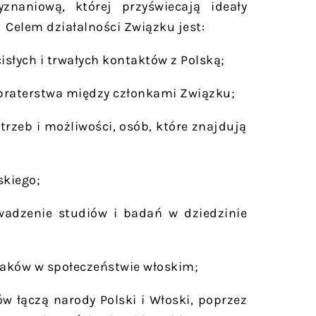
znaniową, której przyświecają ideały
 Celem działalności Związku jest:
isłych i trwałych kontaktów z Polską;
i braterstwa między członkami Związku;
rzeb i możliwości, osób, które znajdują
skiego;
adzenie studiów i badań w dziedzinie
olaków w społeczeństwie włoskim;
ów łączą narody Polski i Włoski, poprzez