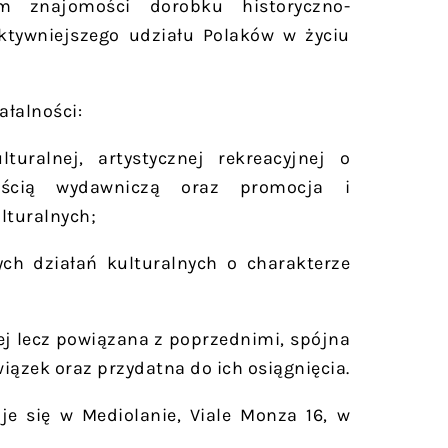
im znajomości dorobku historyczno-
ktywniejszego udziału Polaków w życiu
łalności:
turalnej, artystycznej rekreacyjnej o
nością wydawniczą oraz promocja i
lturalnych;
ch działań kulturalnych o charakterze
ej lecz powiązana z poprzednimi, spójna
iązek oraz przydatna do ich osiągnięcia.
e się w Mediolanie, Viale Monza 16, w