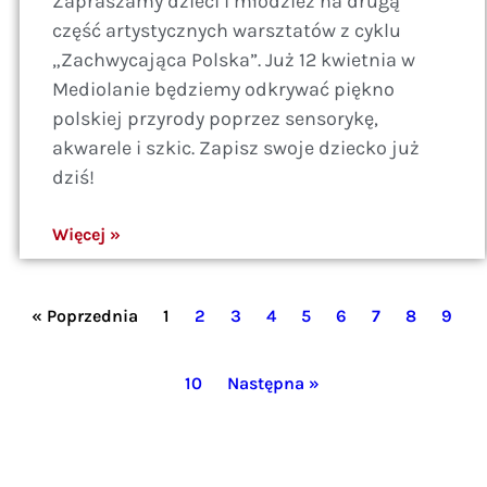
Zapraszamy dzieci i młodzież na drugą
część artystycznych warsztatów z cyklu
„Zachwycająca Polska”. Już 12 kwietnia w
Mediolanie będziemy odkrywać piękno
polskiej przyrody poprzez sensorykę,
akwarele i szkic. Zapisz swoje dziecko już
dziś!
Więcej »
« Poprzednia
1
2
3
4
5
6
7
8
9
10
Następna »