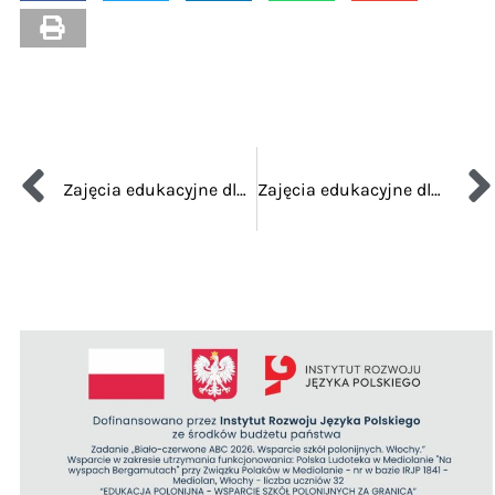
Zajęcia edukacyjne dla przedszkolaków – Jesienne opowiesci
Zajęcia edukacyjne dla przedszkolaków – święty Mikołaj i choinka