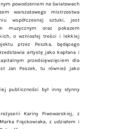
romnym powodzeniem na światowach
azem warszatowego mistrzostwa
niu współczesnej sztuki, jest
rem muzycznym oraz pokazem
ch, o wzniosłej treści i lekkiej
ojektu przez Peszka, będącego
rzedstawia artystę jako kapłana i
kapitalnym przedsięwzięciem dla
est Jan Peszek, tu również jako
ej publiczności był inny słynny
eżyserii Kariny Piwowarskiej, z
Marka Frąckowiaka, z udziałem i