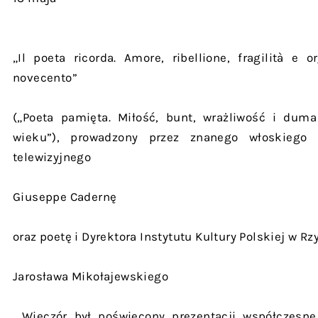
„Il poeta ricorda. Amore, ribellione, fragilità e 
novecento”
(„Poeta pamięta. Miłość, bunt, wrażliwość i duma
wieku”), prowadzony przez znanego włoskiego a
telewizyjnego
Giuseppe Cadernę
oraz poetę i Dyrektora Instytutu Kultury Polskiej w Rz
Jarosława Mikołajewskiego
. Wieczór był poświęcony prezentacji współczesnej