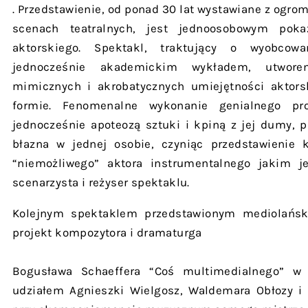
. Przedstawienie, od ponad 30 lat wystawiane z og
scenach teatralnych, jest jednoosobowym pok
aktorskiego. Spektakl, traktujący o wyobcowa
jednocześnie akademickim wykładem, utwo
mimicznych i akrobatycznych umiejętności aktorski
formie. Fenomenalne wykonanie genialnego pr
jednocześnie apoteozą sztuki i kpiną z jej dumy, p
błazna w jednej osobie, czyniąc przedstawienie 
“niemożliwego” aktora instrumentalnego jakim j
scenarzysta i reżyser spektaklu.
Kolejnym spektaklem przedstawionym mediolański
projekt kompozytora i dramaturga
Bogusława Schaeffera “Coś multimedialnego” w r
udziałem Agnieszki Wielgosz, Waldemara Obłozy i 