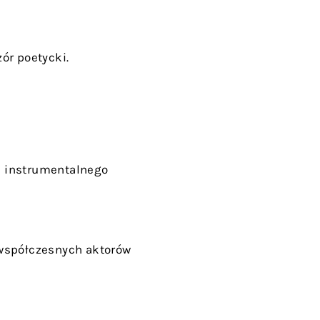
zór poetycki.
a instrumentalnego
współczesnych aktorów