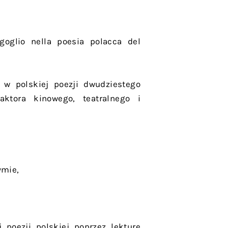
orgoglio nella poesia polacca del
 w polskiej poezji dwudziestego
ktora kinowego, teatralnego i
ymie,
 poezji polskiej poprzez lekturę