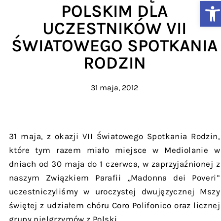
Ot
POLSKIM DLA
UCZESTNIKÓW VII
ŚWIATOWEGO SPOTKANIA
RODZIN
31 maja, 2012
31 maja, z okazji VII Światowego Spotkania Rodzin,
które tym razem miało miejsce w Mediolanie w
dniach od 30 maja do 1 czerwca, w zaprzyjaźnionej z
naszym Związkiem Parafii „Madonna dei Poveri”
uczestniczyliśmy w uroczystej dwujęzycznej Mszy
świętej z udziałem chóru Coro Polifonico oraz licznej
grupy pielgrzymów z Polski.