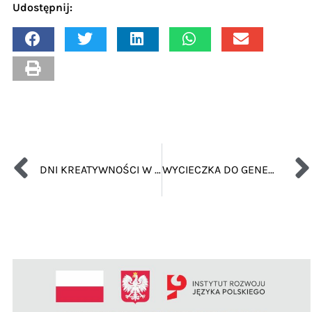
Udostępnij:
DNI KREATYWNOŚCI W ANSALDO
WYCIECZKA DO GENEWY – ZWIEDZANIE PAŁACU ORGANIZACJI NARODÓW ZJEDNOCZONYCH