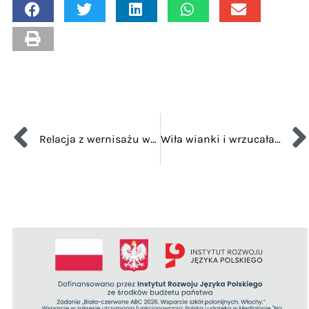
Relacja z wernisażu wystawy: “Sztuka Dialogu”
Wiła wianki i wrzucała je do falującej wody. Tradycje i legendy związane z początkiem lata w polskiej tradycji