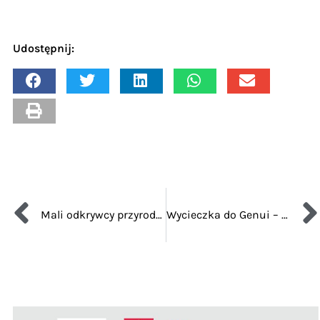
Udostępnij:
Mali odkrywcy przyrody, czyli 2023 r. – Rok Pawła Edmunda Strzeleckiego – uczczony przez Związek Polaków w Mediolanie
Wycieczka do Genui – 17 września 2023r. – relacja