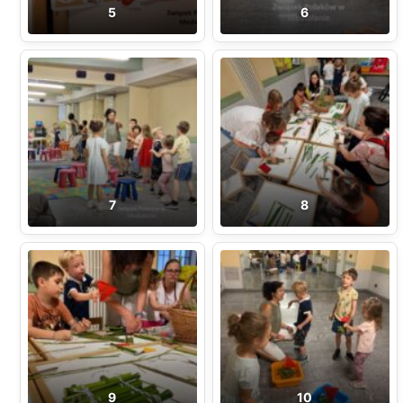
5
6
7
8
9
10