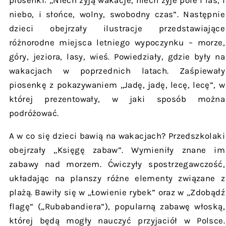
piosenki: „Niech żyją wakacje, niech żyje pole i las, i
niebo, i słońce, wolny, swobodny czas”. Następnie
dzieci obejrzały ilustracje przedstawiające
różnorodne miejsca letniego wypoczynku – morze,
góry, jeziora, lasy, wieś. Powiedziały, gdzie były na
wakacjach w poprzednich latach. Zaśpiewały
piosenkę z pokazywaniem „Jadę, jadę, lecę, lecę”, w
której prezentowały, w jaki sposób można
podróżować.
A w co się dzieci bawią na wakacjach? Przedszkolaki
obejrzały „Księgę zabaw”. Wymieniły znane im
zabawy nad morzem. Ćwiczyły spostrzegawczość,
układając na planszy różne elementy związane z
plażą. Bawiły się w „Łowienie rybek” oraz w „Zdobądź
flagę” („Rubabandiera”), popularną zabawę włoską,
której będą mogły nauczyć przyjaciół w Polsce.