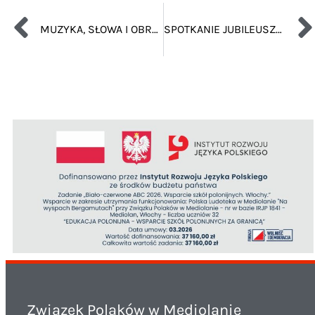
MUZYKA, SŁOWA I OBRAZY NA CZEŚĆ BŁOGOSŁAWIONEGO JANA PAWŁA II
SPOTKANIE JUBILEUSZOWE ZWIĄZKU POLAKÓW W MEDIOLANIE
Związek Polaków w Mediolanie