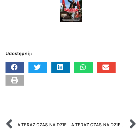
Udostępnij:
A TERAZ CZAS NA DZIECI – DZIEŃ MAMY
A TERAZ CZAS NA DZIECI – ZAJĘCIA EDUKACYJNE DLA PRZEDSZKOLAKÓW – WAKACJE