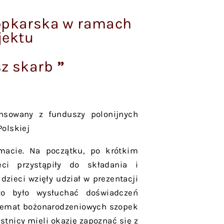
opkarska w ramach
jektu
sz skarb
”
ansowany z funduszy polonijnych
Polskiej
imacie. Na początku, po krótkim
ci przystąpiły do składania i
dzieci wzięły udział w prezentacji
iło było wysłuchać doświadczeń
a temat bożonarodzeniowych szopek
stnicy mieli okazję zapoznać się z