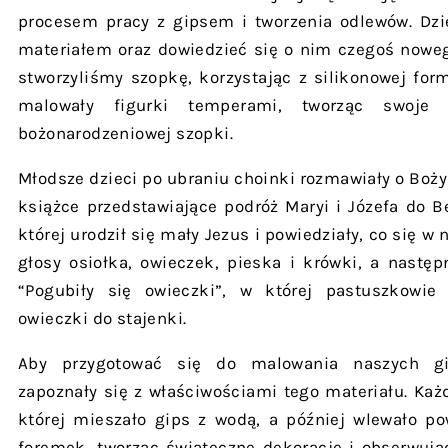
procesem pracy z gipsem i tworzenia odlewów. Dzi
materiałem oraz dowiedzieć się o nim czegoś noweg
stworzyliśmy szopkę, korzystając z silikonowej fo
malowały figurki temperami, tworząc swoje w
bożonarodzeniowej szopki.
Młodsze dzieci po ubraniu choinki rozmawiały o Boży
książce przedstawiające podróż Maryi i Józefa do Be
której urodził się mały Jezus i powiedziały, co się w
głosy osiołka, owieczek, pieska i krówki, a nastę
“Pogubiły się owieczki”, w której pastuszkowie 
owieczki do stajenki.
Aby przygotować się do malowania naszych gi
zapoznały się z właściwościami tego materiału. Ka
której mieszało gips z wodą, a później wlewało p
foremek, tworząc świąteczne dekoracje i obserwują