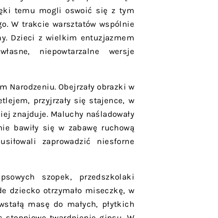
ęki temu mogli oswoić się z tym
o. W trakcie warsztatów wspólnie
rmy. Dzieci z wielkim entuzjazmem
łasne, niepowtarzalne wersje
m Narodzeniu. Obejrzały obrazki w
tlejem, przyjrzały się stajence, w
 niej znajduje. Maluchy naśladowały
pnie bawiły się w zabawę ruchową
usiłowali zaprowadzić niesforne
psowych szopek, przedszkolaki
żde dziecko otrzymało miseczkę, w
owstałą masę do małych, płytkich
c stopniowe twardnienie gipsu. W