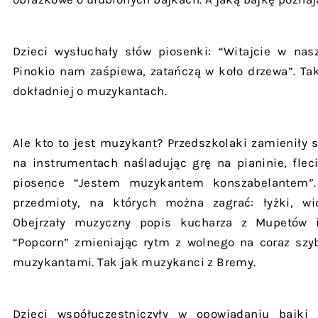
Dzieci wysłuchały słów piosenki: “Witajcie w nasz
Pinokio nam zaśpiewa, zatańczą w koło drzewa”. Ta
dokładniej o muzykantach.
Ale kto to jest muzykant? Przedszkolaki zamieniły 
na instrumentach naśladując grę na pianinie, flec
piosence “Jestem muzykantem konszabelantem”. 
przedmioty, na których można zagrać: łyżki, wide
Obejrzały muzyczny popis kucharza z Mupetów 
“Popcorn” zmieniając rytm z wolnego na coraz szyb
muzykantami. Tak jak muzykanci z Bremy.
Dzieci współuczestniczyły w opowiadaniu bajki