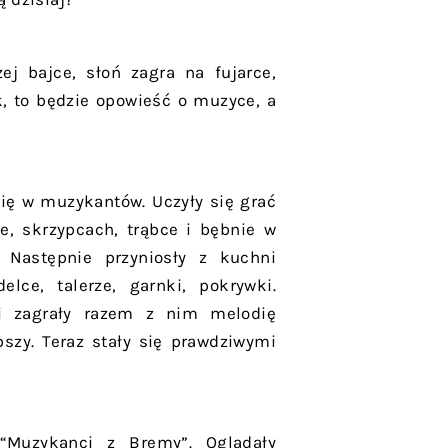
ej bajce, słoń zagra na fujarce,
k, to będzie opowieść o muzyce, a
się w muzykantów. Uczyły się grać
ie, skrzypcach, trąbce i bębnie w
Następnie przyniosły z kuchni
lce, talerze, garnki, pokrywki.
i zagrały razem z nim melodię
szy. Teraz stały się prawdziwymi
 “Muzykanci z Bremy”. Oglądały