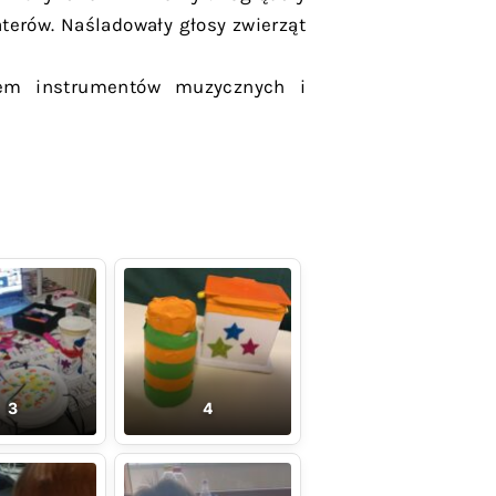
aterów. Naśladowały głosy zwierząt
iem instrumentów muzycznych i
3
4