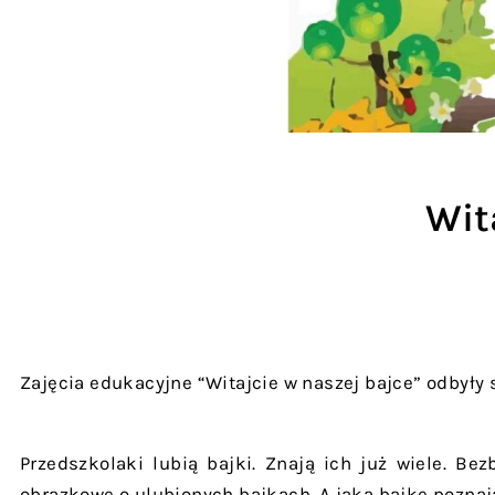
Wit
Zajęcia edukacyjne “Witajcie w naszej bajce” odbyły s
Przedszkolaki lubią bajki. Znają ich już wiele. Be
obrazkowe o ulubionych bajkach. A jaką bajkę poznają