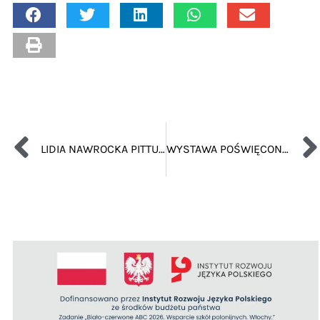
LIDIA NAWROCKA PITTURA E ARREDO – WERNISAŻ WYSTAWY MALARSTWA I DEKORACJI WNĘTRZ
WYSTAWA POŚWIĘCONA JANUSZOWI KORCZAKOWI