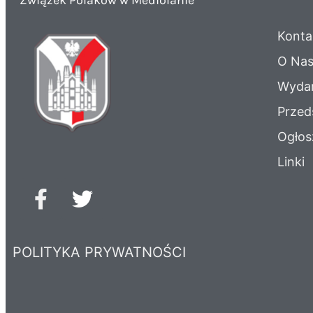
Związek Polaków w Mediolanie
Konta
O Na
Wydar
Przed
Ogłos
Linki
POLITYKA PRYWATNOŚCI