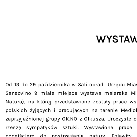
WYSTAW
Od 19 do 29 października w Sali obrad Urzędu Mias
Sansovino 9 miała miejsce wystawa malarska Mił
Natura), na której przedstawione zostały prace ws
polskich żyjących i pracujących na terenie Medio
zaprzyjaźnionej grupy OK.NO z Olkusza. Uroczyste 
rzeszę sympatyków sztuki. Wystawione prace
podejściem do postrzegania natury. Pojawiły 