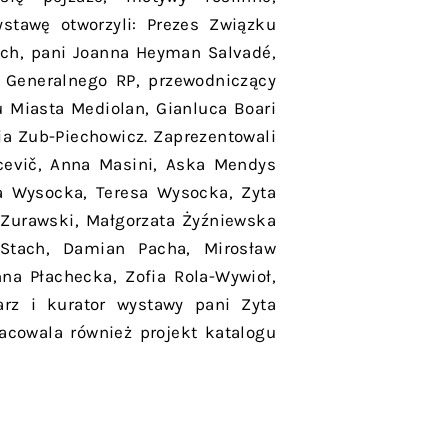
ystawę otworzyli: Prezes Związku
ch, pani Joanna Heyman Salvadé,
 Generalnego RP, przewodniczący
u Miasta Mediolan, Gianluca Boari
ia Zub-Piechowicz. Zaprezentowali
ncevič, Anna Masini, Aska Mendys
na Wysocka, Teresa Wysocka, Zyta
a Zurawski, Małgorzata Żyźniewska
 Stach, Damian Pacha, Mirosław
nna Płachecka, Zofia Rola-Wywioł,
arz i kurator wystawy pani Zyta
acowala również projekt katalogu