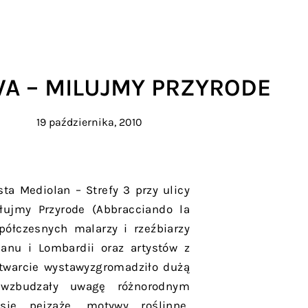
A – MILUJMY PRZYRODE
19 października, 2010
ta Mediolan – Strefy 3 przy ulicy
ujmy Przyrode (Abbracciando la
półczesnych malarzy i rzeźbiarzy
lanu i Lombardii oraz artystów z
otwarcie wystawyzgromadziło dużą
 wzbudzały uwagę różnorodnym
się pejzaże, motywy roślinne,