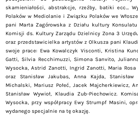
skamieniałości, abstrakcje, rzeźby, batiki ecc… W
Polaków w Mediolanie i Związku Polaków we Włosze
pani Marta Zagórowska z Działu kultury Konsulatu
Komisji ds. Kultury Zarządu Dzielnicy Zona 3 Urzęd
oraz przedstawicielka artystów z Olkusza pani Klaud
swoje prace: Ewa Kowalczyk Visconti, Kristina Ku
Gatti, Silvia Recchimuzzi, Simona Sanvito, Julian
Wysocka, Astrid Zanotti, Ingrid Zanotti, Maria Ros
oraz Stanisław Jakubas, Anna Kajda, Stanisław
Michalski, Mariusz Połeć, Jacek Majcherkiewicz, A
Stanisław Wywioł, Klaudia Zub-Piechowicz. Komis
Wysocka, przy współpracy Ewy Strumpf Masini, opr
wydanego specjalnie na tę okazję.