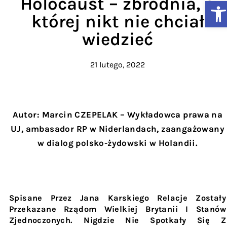
Holocaust – zbrodnia, o
Ot
której nikt nie chciał
wiedzieć
21 lutego, 2022
Autor:
Marcin CZEPELAK
– Wykładowca prawa na
UJ, ambasador RP w Niderlandach, zaangażowany
w dialog polsko-żydowski w Holandii.
Spisane Przez Jana Karskiego Relacje Zostały
Przekazane Rządom Wielkiej Brytanii I Stanów
Zjednoczonych. Nigdzie Nie Spotkały Się Z