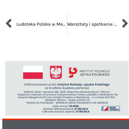
Ludoteka Polska w Mediolanie “Na wyspach Bergamutach” 2025/26
Warsztaty i spotkanie integracyjne – “Komiks po Polsku” – 30 listopada 2025 godz. 16:00