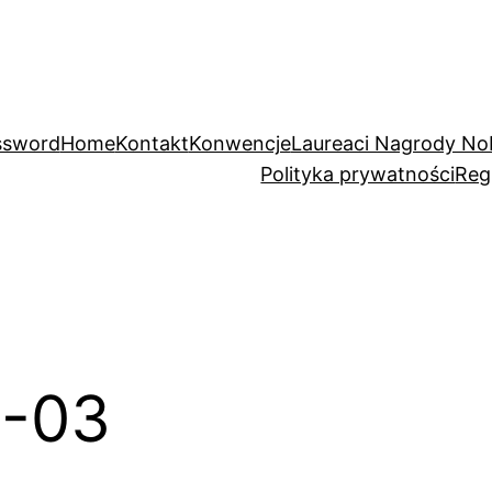
ssword
Home
Kontakt
Konwencje
Laureaci Nagrody No
Polityka prywatności
Reg
1-03