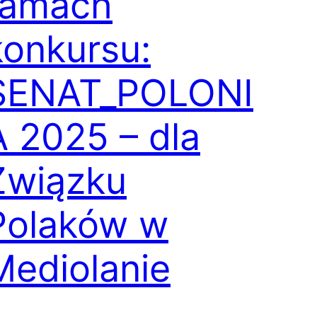
ramach
konkursu:
SENAT_POLONI
A 2025 – dla
Związku
Polaków w
Mediolanie