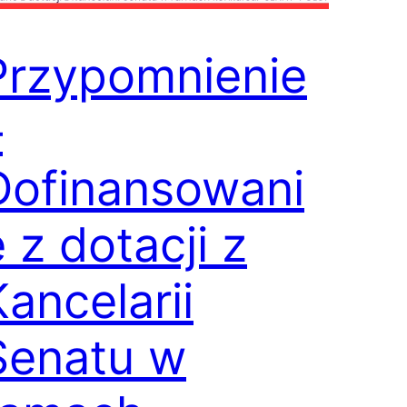
Przypomnienie
–
Dofinansowani
 z dotacji z
Kancelarii
Senatu w