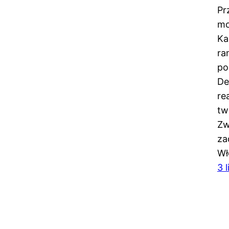
Pr
mo
Ka
ra
po
De
re
tw
Zw
za
Wł
3 