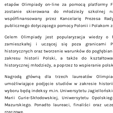
etapów Olimpiady on-line za pomocą platformy F
zostanie skierowana do młodzieży szkolnej n
współfinansowany przez Kancelarię Prezesa Ra
publicznego dotyczącego pomocy Polonii i Polakom z
Celem Olimpiady jest popularyzacja wiedzy o h
zamieszkałej i uczącej się poza granicami Pol
historycznych oraz tworzenie warunków do pogłębiani
zakresu historii Polski, a także do kształtow
historycznej młodzieży, a poprzez to wspieranie polsk
Nagrodą główną dla trzech laureatów Olimpia
umożliwiające podjęcie studiów w zakresie histori
wyboru będą indeksy m.in. Uniwersytetu Jagielloński
Marii Curie-Skłodowskiej, Uniwersytetu Opolski
Mazurskiego. Ponadto laureaci, finaliści oraz ucz
rzeczowe.