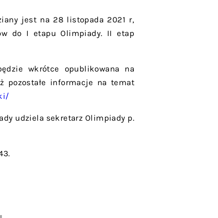
any jest na 28 listopada 2021 r,
ów do I etapu Olimpiady. II etap
 będzie wkrótce opublikowana na
eż pozostałe informacje na temat
ki/
ady udziela sekretarz Olimpiady p.
43.