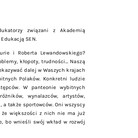
dukatorzy związani z Akademią
 z Edukacją SEN.
Curie i Roberta Lewandowskiego?
blemy, kłopoty, trudności… Naszą
zekazywać dalej w Waszych krajach
itnych Polaków. Konkretni ludzie
tępców. W panteonie wybitnych
żników, wynalazców, artystów,
, a także sportowców. Oni wszyscy
 że większości z nich nie ma już
e, bo wnieśli swój wkład w rozwój