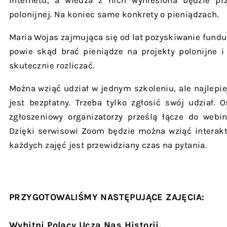
Internetu, a wiedza z nich wyniesiona będzie prz
polonijnej. Na koniec same konkrety o pieniądzach.
Maria Wojas zajmująca się od lat pozyskiwanie fundu
powie skąd brać pieniądze na projekty polonijne i
skutecznie rozliczać.
Można wziąć udział w jednym szkoleniu, ale najlepie
jest bezpłatny. Trzeba tylko zgłosić swój udział.
zgłoszeniowy organizatorzy prześlą łącze do webi
Dzięki serwisowi Zoom będzie można wziąć interakt
każdych zajęć jest przewidziany czas na pytania.
PRZYGOTOWALIŚMY NASTĘPUJĄCE ZAJĘCIA:
Wybitni Polacy Uczą Nas Historii.