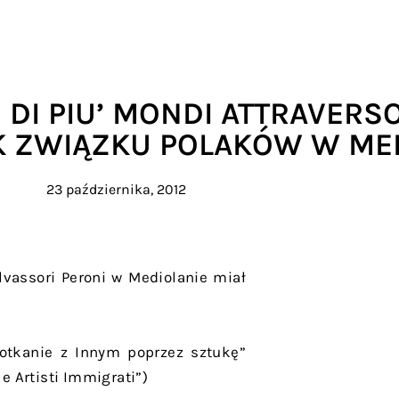
DI PIU’ MONDI ATTRAVERSO 
K ZWIĄZKU POLAKÓW W ME
23 października, 2012
lvassori Peroni w Mediolanie miał
otkanie z Innym poprzez sztukę”
 e Artisti Immigrati”)