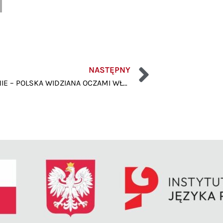
NASTĘPNY
SPOTKANIE – POLSKA WIDZIANA OCZAMI WŁOCHA – GDAŃSK – KLUCZEM DO WSZYSTKIEGO