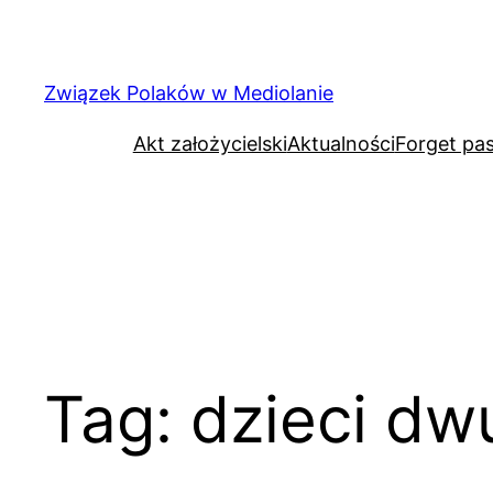
Związek Polaków w Mediolanie
Akt założycielski
Aktualności
Forget pa
Tag:
dzieci dw