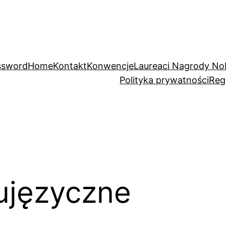
ssword
Home
Kontakt
Konwencje
Laureaci Nagrody No
Polityka prywatności
Reg
ujęzyczne