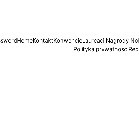
ssword
Home
Kontakt
Konwencje
Laureaci Nagrody No
Polityka prywatności
Reg