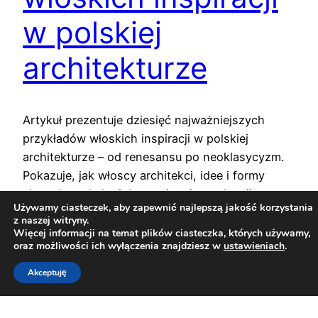
w polskiej
architekturze
Artykuł prezentuje dziesięć najważniejszych
przykładów włoskich inspiracji w polskiej
architekturze – od renesansu po neoklasycyzm.
Pokazuje, jak włoscy architekci, idee i formy
ukształtowały krajobraz miast i rezydencji
Używamy ciasteczek, aby zapewnić najlepszą jakość korzystania
Rzeczypospolitej.
z naszej witryny.
15 grudnia 2025
Więcej informacji na temat plików ciasteczka, których używamy,
oraz możliwości ich wyłączenia znajdziesz w
ustawieniach
.
Akceptuję