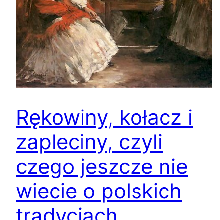
Rękowiny, kołacz i
zapleciny, czyli
czego jeszcze nie
wiecie o polskich
tradycjach