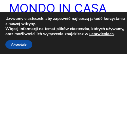
MONDO IN CASA
2025” – 9 maja – 20
Używamy ciasteczek, aby zapewnić najlepszą jakość korzystania
z naszej witryny.
Więcej informacji na temat plików ciasteczka, których używamy,
czerwca 2025
oraz możliwości ich wyłączenia znajdziesz w
ustawieniach
.
Akceptuję
Związek Polaków w Mediolanie i ASCS zapraszają
na Dni Polskie – serię wydarzeń kulturalnych w
ramach festiwalu „Il Mondo in Casa 2025”. W
programie wystawa, koncert, taniec, kolacja i wiele
więcej!
10 maja 2025