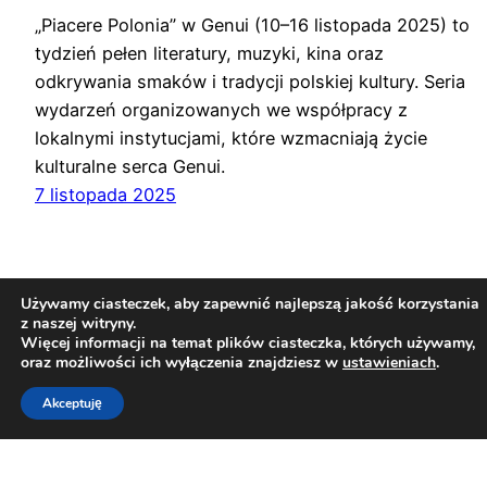
„Piacere Polonia” w Genui (10–16 listopada 2025) to
tydzień pełen literatury, muzyki, kina oraz
odkrywania smaków i tradycji polskiej kultury. Seria
wydarzeń organizowanych we współpracy z
lokalnymi instytucjami, które wzmacniają życie
kulturalne serca Genui.
7 listopada 2025
Używamy ciasteczek, aby zapewnić najlepszą jakość korzystania
z naszej witryny.
Więcej informacji na temat plików ciasteczka, których używamy,
oraz możliwości ich wyłączenia znajdziesz w
ustawieniach
.
Związek Polaków w Mediolanie
Akceptuję
Dumnie wspierane przez
WordPress