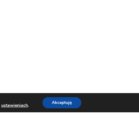
Akceptuję
w
ustawieniach
.
Dumnie wspierane przez
WordPress