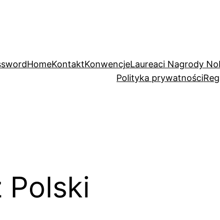
ssword
Home
Kontakt
Konwencje
Laureaci Nagrody No
Polityka prywatności
Reg
 Polski