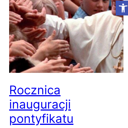
Ot
Rocznica
inauguracji
pontyfikatu