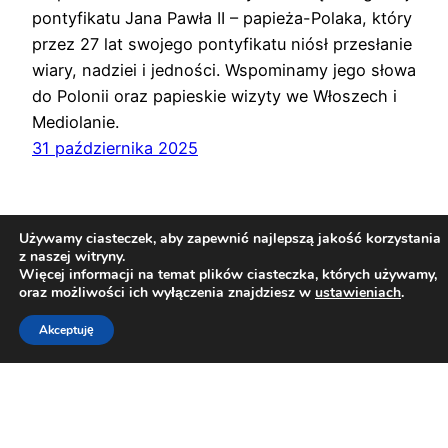
pontyfikatu Jana Pawła II – papieża-Polaka, który
przez 27 lat swojego pontyfikatu niósł przesłanie
wiary, nadziei i jedności. Wspominamy jego słowa
do Polonii oraz papieskie wizyty we Włoszech i
Mediolanie.
31 października 2025
Używamy ciasteczek, aby zapewnić najlepszą jakość korzystania
z naszej witryny.
Więcej informacji na temat plików ciasteczka, których używamy,
oraz możliwości ich wyłączenia znajdziesz w
ustawieniach
.
Akceptuję
Związek Polaków w Mediolanie
Dumnie wspierane przez
WordPress